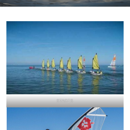
S
TAG
ES