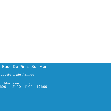
Base De Piriac-Sur-Mer
uverte toute l'année
u Mardi au Samedi
h00 - 12h00 14h00 - 17h00