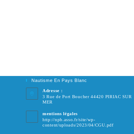
Nautisme En Pays Blanc
Adresse :
3 Rue de Port Boucher 44420 PIRIAC SUR
MER
mentions légales
http://npb.asso.fr/site/wp-
content/uploads/2023/04/CGU.pdf