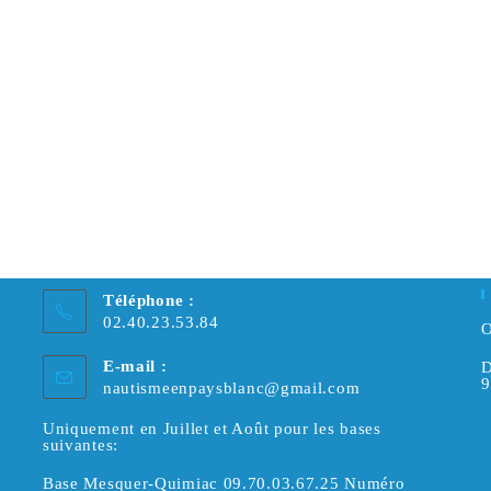
Téléphone :
02.40.23.53.84
O
E-mail :
D
9
S’ouvre
nautismeenpaysblanc@gmail.com
dans
votre
Uniquement en Juillet et Août pour les bases
suivantes:
application
Base Mesquer-Quimiac 09.70.03.67.25 Numéro